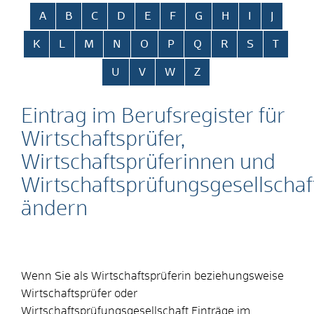
Alphabetisches Register überspringen
A
B
C
D
E
F
G
H
I
J
K
L
M
N
O
P
Q
R
S
T
U
V
W
Z
Eintrag im Berufsregister für
Wirtschaftsprüfer,
Wirtschaftsprüferinnen und
Wirtschaftsprüfungsgesellschaf
ändern
Wenn Sie als Wirtschaftsprüferin beziehungsweise
Wirtschaftsprüfer oder
Wirtschaftsprüfungsgesellschaft Einträge im