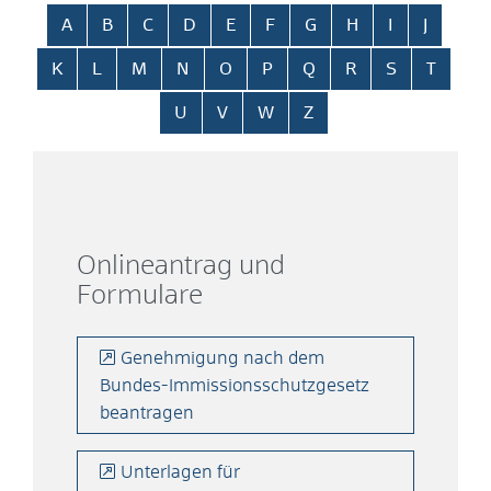
Alphabetisches Register überspringen
A
B
C
D
E
F
G
H
I
J
K
L
M
N
O
P
Q
R
S
T
U
V
W
Z
Onlineantrag und
Formulare
Genehmigung nach dem
Bundes-Immissionsschutzgesetz
beantragen
Unterlagen für