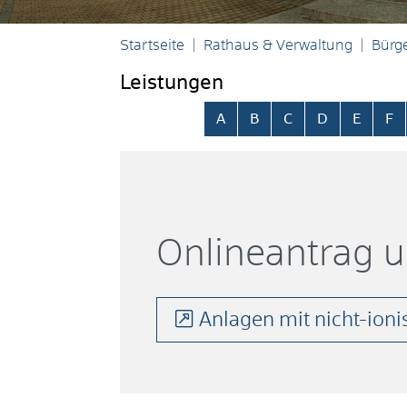
Startseite
Rathaus & Verwaltung
Bürge
Leistungen
Alphabetisches Register übersp
A
B
C
D
E
F
Onlineantrag 
Anlagen mit nicht-ioni