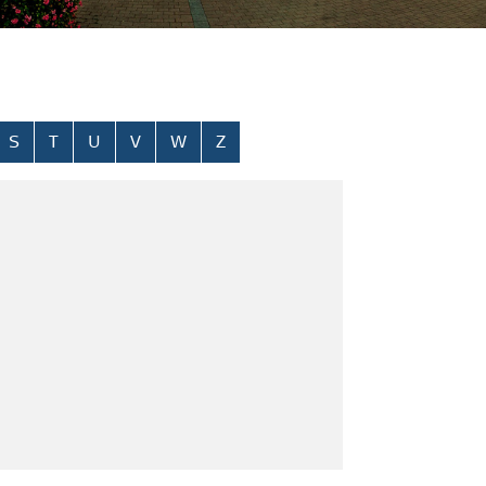
S
T
U
V
W
Z