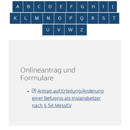
Alphabetisches Register überspringen
A
B
C
D
E
F
G
H
I
J
K
L
M
N
O
P
Q
R
S
T
U
V
W
Z
Onlineantrag und
Formulare
Antrag auf Erteilung/Änderung
einer Befugnis als Instandsetzer
nach § 54 MessEV