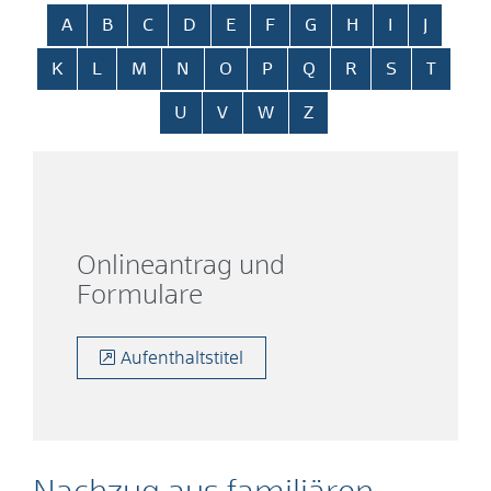
Alphabetisches Register überspringen
A
B
C
D
E
F
G
H
I
J
K
L
M
N
O
P
Q
R
S
T
U
V
W
Z
Onlineantrag und
Formulare
Aufenthaltstitel