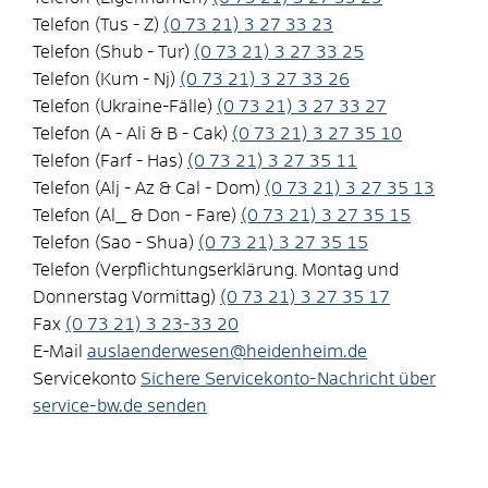
Telefon (Tus - Z)
(0
73
21) 3
27
33
23
Telefon (Shub - Tur)
(0
73
21) 3
27
33
25
Telefon (Kum - Nj)
(0
73
21) 3
27
33
26
Telefon (Ukraine-Fälle)
(0
73
21) 3
27
33
27
Telefon (A - Ali & B - Cak)
(0
73
21) 3
27
35
10
Telefon (Farf - Has)
(0
73
21) 3
27
35
11
Telefon (Alj - Az & Cal - Dom)
(0
73
21) 3
27
35
13
Telefon (Al_ & Don - Fare)
(0
73
21) 3
27
35
15
Telefon (Sao - Shua)
(0
73
21) 3
27
35
15
Telefon (Verpflichtungserklärung. Montag und
Donnerstag Vormittag)
(0
73
21) 3
27
35
17
Fax
(0
73
21) 3
23-33
20
E-Mail
auslaenderwesen@heidenheim.de
Servicekonto
Sichere Servicekonto-Nachricht über
service-bw.de senden