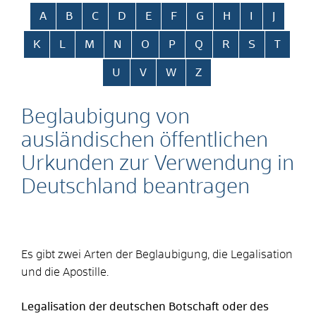
Alphabetisches Register überspringen
A
B
C
D
E
F
G
H
I
J
K
L
M
N
O
P
Q
R
S
T
U
V
W
Z
Beglaubigung von
ausländischen öffentlichen
Urkunden zur Verwendung in
Deutschland beantragen
Es gibt zwei Arten der Beglaubigung, die Legalisation
und die Apostille.
Legalisation der deutschen Botschaft oder des