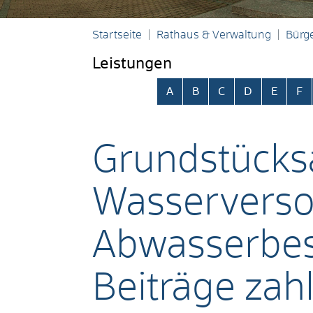
Startseite
Rathaus & Verwaltung
Bürge
Leistungen
Alphabetisches Register übersp
A
B
C
D
E
F
Grundstücks
Wasserverso
Abwasserbes
Beiträge zah