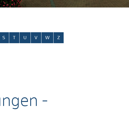
S
T
U
V
W
Z
ungen -