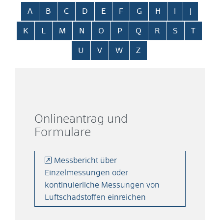
Alphabetisches Register überspringen
A
B
C
D
E
F
G
H
I
J
K
L
M
N
O
P
Q
R
S
T
U
V
W
Z
Onlineantrag und
Formulare
Messbericht über
Einzelmessungen oder
kontinuierliche Messungen von
Luftschadstoffen einreichen