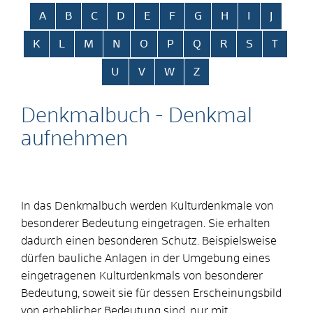
Alphabetisches Register überspringen
A
B
C
D
E
F
G
H
I
J
K
L
M
N
O
P
Q
R
S
T
U
V
W
Z
Denkmalbuch - Denkmal
aufnehmen
In das Denkmalbuch werden Kulturdenkmale von
besonderer Bedeutung eingetragen. Sie erhalten
dadurch einen besonderen Schutz.
Beispielsweise
dürfen bauliche Anlagen in der Umgebung eines
eingetragenen Kulturdenkmals von besonderer
Bedeutung, soweit sie für dessen Erscheinungsbild
von erheblicher Bedeutung sind, nur mit