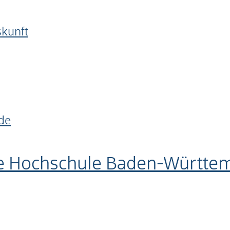
skunft
de
e Hochschule Baden-Württe