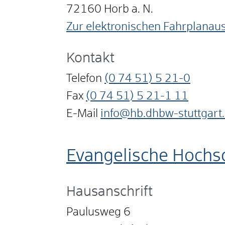
72160
Horb a. N.
Zur elektronischen Fahrplanau
Kontakt
Telefon
(0
74
51) 5
21-0
Fax
(0
74
51) 5
21-1
11
E-Mail
info@hb.dhbw-stuttgart
Evangelische Hochs
Hausanschrift
Paulusweg 6