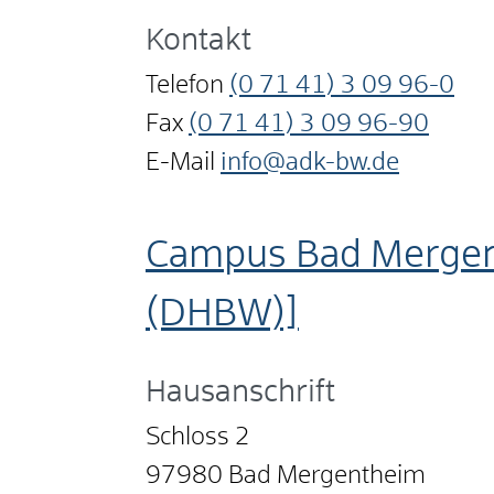
Kontakt
Telefon
(0
71
41) 3
09
96-0
Fax
(0
71
41) 3
09
96-90
E-Mail
info@adk-bw.de
Campus Bad Mergen
(DHBW)]
Hausanschrift
Schloss 2
97980
Bad Mergentheim