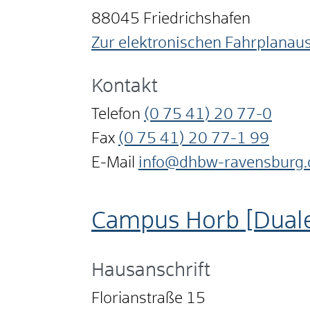
88045
Friedrichshafen
Zur elektronischen Fahrplanau
Kontakt
Telefon
(0
75
41) 20
77-0
Fax
(0
75
41) 20
77-1
99
E-Mail
info@dhbw-ravensburg.
Campus Horb [Dual
Hausanschrift
Florianstraße 15