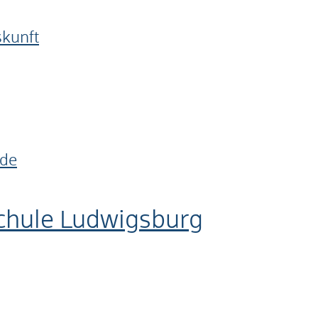
skunft
.de
chule Ludwigsburg