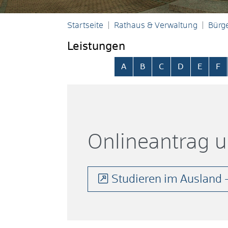
Startseite
Rathaus & Verwaltung
Bürge
Leistungen
Alphabetisches Register übersp
A
B
C
D
E
F
Onlineantrag 
Studieren im Ausland -