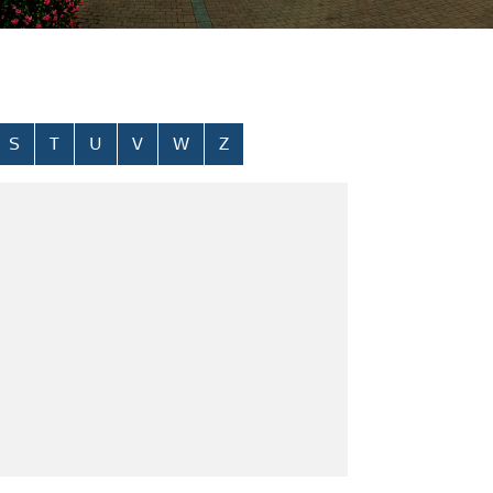
S
T
U
V
W
Z