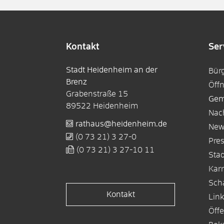
Kontakt
Ser
Stadt Heidenheim an der
Bür
Brenz
Öff
Grabenstraße 15
Gem
89522
Heidenheim
Nac
rathaus@heidenheim.de
New
(0
73
21) 3
27-0
Pre
(0
73
21) 3
27-10
11
Sta
Karr
Sch
Kontakt
Lin
Öffe