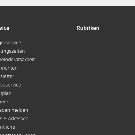
vice
Rubriken
gerservice
nungszeiten
einderatsarbeit
hrichten
sletter
sseservice
dtplan
iere
aden melden
ks & Adressen
ntliche