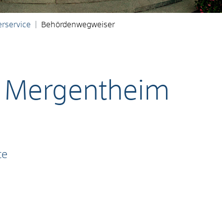
rservice
Behördenwegweiser
 Mergentheim
te