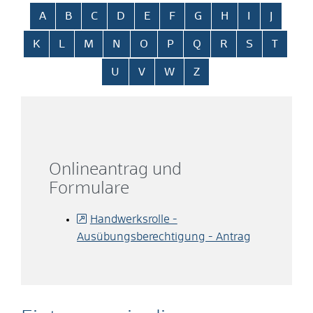
Alphabetisches Register überspringen
A
B
C
D
E
F
G
H
I
J
K
L
M
N
O
P
Q
R
S
T
U
V
W
Z
Onlineantrag und
Formulare
Handwerksrolle -
Ausübungsberechtigung - Antrag