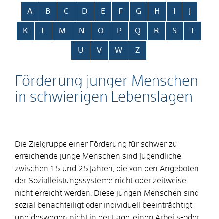
Alphabetisches Register überspringen
A
B
C
D
E
F
G
H
I
J
K
L
M
N
O
P
Q
R
S
T
U
V
W
Z
Förderung junger Menschen
in schwierigen Lebenslagen
Die Zielgruppe einer Förderung für schwer zu
erreichende junge Menschen sind Jugendliche
zwischen 15 und 25 Jahren, die von den Angeboten
der Sozialleistungssysteme nicht oder zeitweise
nicht erreicht werden. Diese jungen Menschen sind
sozial benachteiligt oder individuell beeinträchtigt
und deswegen nicht in der Lage, einen Arbeits-oder