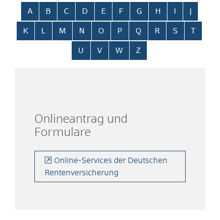
Alphabetisches Register überspringen
A
B
C
D
E
F
G
H
I
J
K
L
M
N
O
P
Q
R
S
T
U
V
W
Z
Onlineantrag und
Formulare
Online-Services der Deutschen
Rentenversicherung