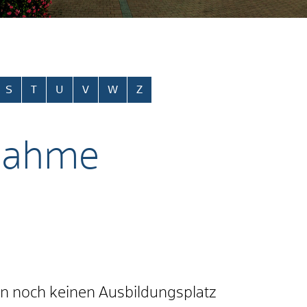
S
T
U
V
W
Z
fnahme
en noch keinen Ausbildungsplatz