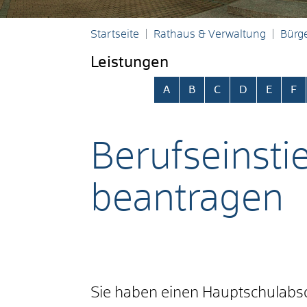
Startseite
Rathaus & Verwaltung
Bürge
Leistungen
Alphabetisches Register übersp
A
B
C
D
E
F
Berufseinsti
beantragen
Sie haben einen Hauptschulabsc