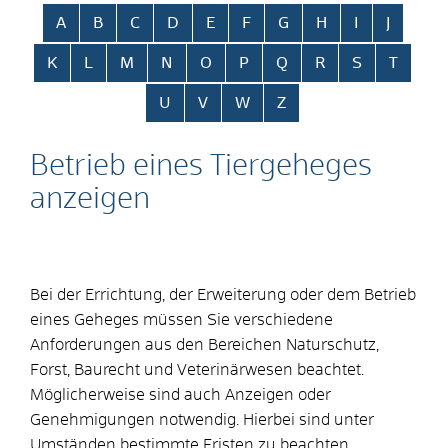
Alphabetisches Register überspringen
A
B
C
D
E
F
G
H
I
J
K
L
M
N
O
P
Q
R
S
T
U
V
W
Z
Betrieb eines Tiergeheges
anzeigen
Bei der Errichtung, der Erweiterung oder dem Betrieb
eines Geheges müssen Sie verschiedene
Anforderungen aus den Bereichen Naturschutz,
Forst, Baurecht und Veterinärwesen beachtet.
Möglicherweise sind auch Anzeigen oder
Genehmigungen notwendig. Hierbei sind unter
Umständen bestimmte Fristen zu beachten.