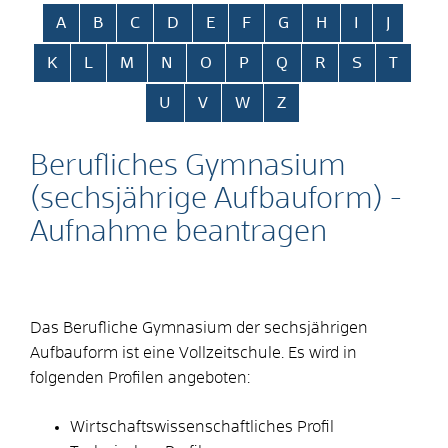
Alphabetisches Register überspringen
A
B
C
D
E
F
G
H
I
J
K
L
M
N
O
P
Q
R
S
T
U
V
W
Z
Berufliches Gymnasium
(sechsjährige Aufbauform) -
Aufnahme beantragen
Das Berufliche Gymnasium der sechsjährigen
Aufbauform ist eine Vollzeitschule. Es wird in
folgenden Profilen angeboten:
Wirtschaftswissenschaftliches Profil