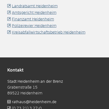
Landratsamt Heidenheim
Amtsgericht Heidenheim
Finanzamt Heidenheim
Polizeirevier Heidenheim
Kreisabfallwirtschaftsbetrieb Heidenheim
Kontakt
Stadt Heidenheim an der Brenz
Grabenstraße 15
89522
Heidenheim
rathaus@heidenheim.de
(0
73
21) 3
27-0