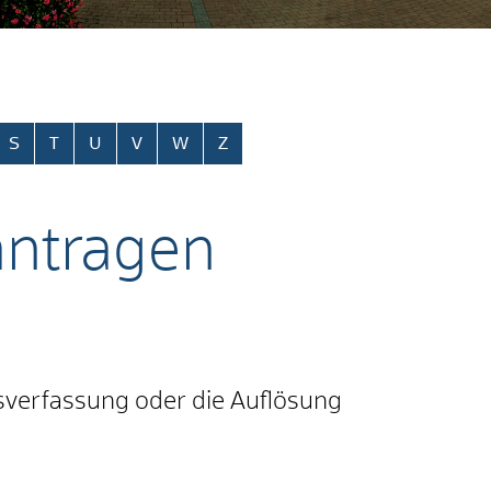
S
T
U
V
W
Z
antragen
sverfassung oder die Auflösung