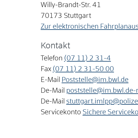
Willy-Brandt-Str. 41
70173
Stuttgart
Zur elektronischen Fahrplanau
Kontakt
Telefon
(07
11) 2
31-4
Fax
(07
11) 2
31-50
00
E-Mail
Poststelle@im.bwl.de
De-Mail
poststelle@im.bwl.de-
De-Mail
stuttgart.imlpp@polize
Servicekonto
Sichere Servicek