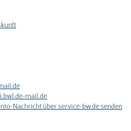
skunft
mail.de
i.bwl.de-mail.de
onto-Nachricht über service-bw.de senden