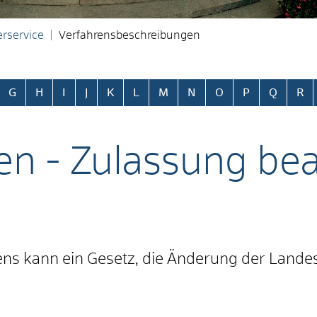
rservice
Verfahrensbeschreibungen
ringen
G
H
I
J
K
L
M
N
O
P
Q
R
en - Zulassung be
ns kann ein Gesetz, die Änderung der Lande