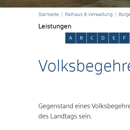
Startseite
Rathaus & Verwaltung
Bürge
Leistungen
Alphabetisches Register übersp
A
B
C
D
E
F
Volksbegehr
Gegenstand eines Volksbegehre
des Landtags sein.