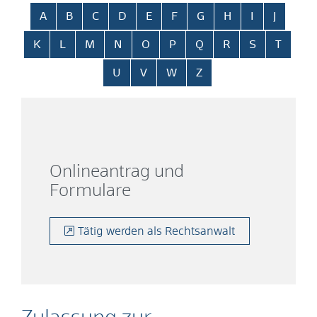
Alphabetisches Register überspringen
A
B
C
D
E
F
G
H
I
J
K
L
M
N
O
P
Q
R
S
T
U
V
W
Z
Onlineantrag und
Formulare
Tätig werden als Rechtsanwalt