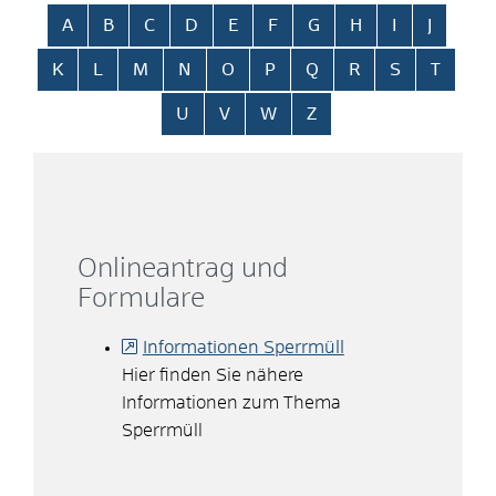
Alphabetisches Register überspringen
A
B
C
D
E
F
G
H
I
J
K
L
M
N
O
P
Q
R
S
T
U
V
W
Z
Onlineantrag und
Formulare
Informationen Sperrmüll
Hier finden Sie nähere
Informationen zum Thema
Sperrmüll