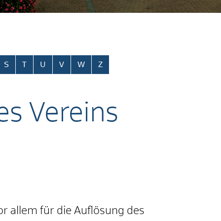
S
T
U
V
W
Z
es Vereins
r allem für die Auflösung des