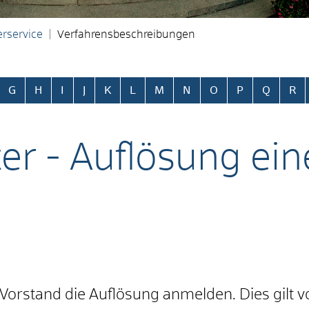
rservice
Verfahrensbeschreibungen
ringen
G
H
I
J
K
L
M
N
O
P
Q
R
ter - Auflösung ein
orstand die Auflösung anmelden. Dies gilt vo