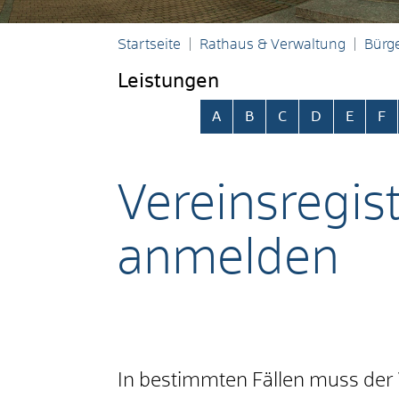
Startseite
Rathaus & Verwaltung
Bürge
Leistungen
Alphabetisches Register übersp
A
B
C
D
E
F
Vereinsregis
anmelden
In bestimmten Fällen muss der V