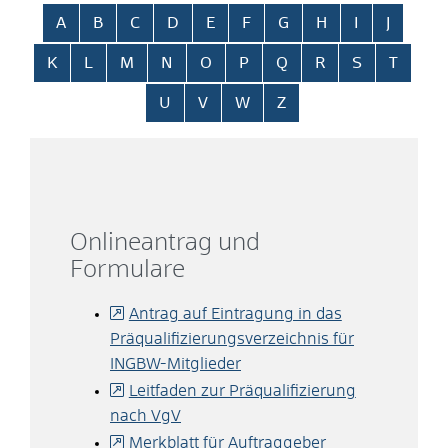
Alphabetisches Register überspringen
A
B
C
D
E
F
G
H
I
J
K
L
M
N
O
P
Q
R
S
T
U
V
W
Z
Onlineantrag und
Formulare
Antrag auf Eintragung in das
Präqualifizierungsverzeichnis für
INGBW-Mitglieder
Leitfaden zur Präqualifizierung
nach VgV
Merkblatt für Auftraggeber