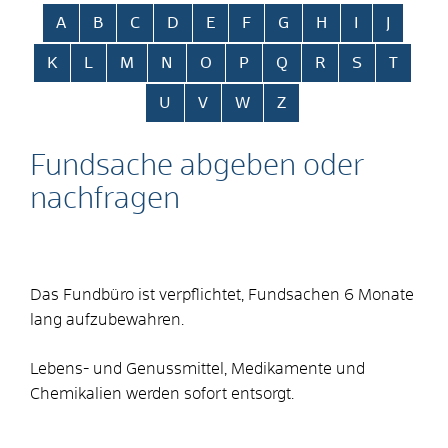
Alphabetisches Register überspringen
A
B
C
D
E
F
G
H
I
J
K
L
M
N
O
P
Q
R
S
T
U
V
W
Z
Fundsache abgeben oder
nachfragen
Das Fundbüro ist verpflichtet, Fundsachen 6 Monate
lang aufzubewahren.
Lebens- und Genussmittel, Medikamente und
Chemikalien werden sofort entsorgt.