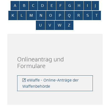
Alphabetisches Register überspringen
A
B
C
D
E
F
G
H
I
J
K
L
M
N
O
P
Q
R
S
T
U
V
W
Z
Onlineantrag und
Formulare
eWaffe - Online-Anträge der
Waffenbehörde