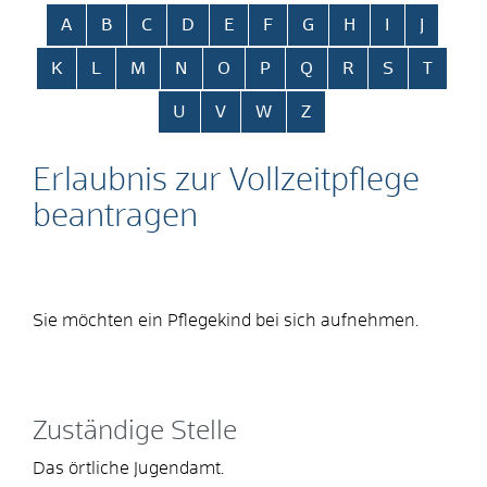
Alphabetisches Register überspringen
A
B
C
D
E
F
G
H
I
J
K
L
M
N
O
P
Q
R
S
T
U
V
W
Z
Erlaubnis zur Vollzeitpflege
beantragen
Sie möchten ein Pflegekind bei sich aufnehmen.
Zuständige Stelle
Das örtliche Jugendamt.