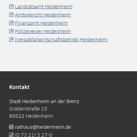
Landratsamt Heidenheim
Amtsgericht Heidenheim
Finanzamt Heidenheim
Polizeirevier Heidenheim
Kreisabfallwirtschaftsbetrieb Heidenheim
Kontakt
Stadt Heidenheim an der Brenz
Grabenstraße 15
89522
Heidenheim
rathaus@heidenheim.de
(0
73
21) 3
27-0