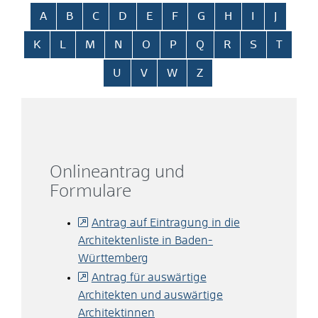
Alphabetisches Register überspringen
A
B
C
D
E
F
G
H
I
J
K
L
M
N
O
P
Q
R
S
T
U
V
W
Z
Onlineantrag und
Formulare
Antrag auf Eintragung in die
Architektenliste in Baden-
Württemberg
Antrag für auswärtige
Architekten und auswärtige
Architektinnen