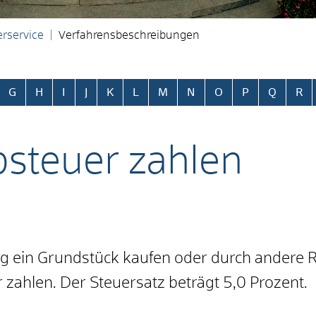
rservice
Verfahrensbeschreibungen
ringen
G
H
I
J
K
L
M
N
O
P
Q
R
steuer zahlen
 ein Grundstück kaufen oder durch andere 
ahlen. Der Steuersatz beträgt 5,0 Prozent.