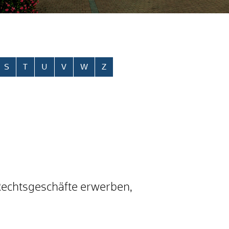
S
T
U
V
W
Z
Rechtsgeschäfte erwerben,