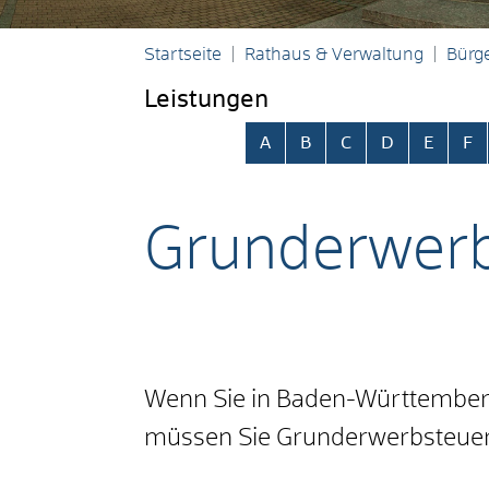
Startseite
Rathaus & Verwaltung
Bürge
Leistungen
Alphabetisches Register übersp
A
B
C
D
E
F
Grunderwerb
Wenn Sie in Baden-Württemberg
müssen Sie Grunderwerbsteuer z