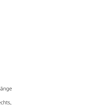
gänge
chts,