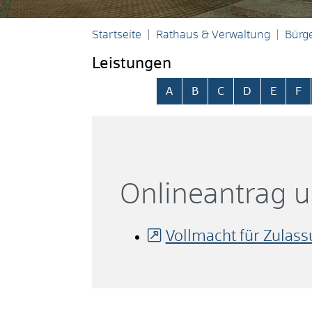
Startseite
Rathaus & Verwaltung
Bürge
Leistungen
Alphabetisches Register übersp
A
B
C
D
E
F
Onlineantrag 
Vollmacht für Zulas