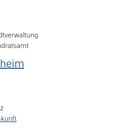
adtverwaltung
andratsamt
nheim
nz
skunft