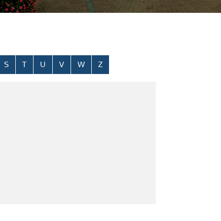
S
T
U
V
W
Z