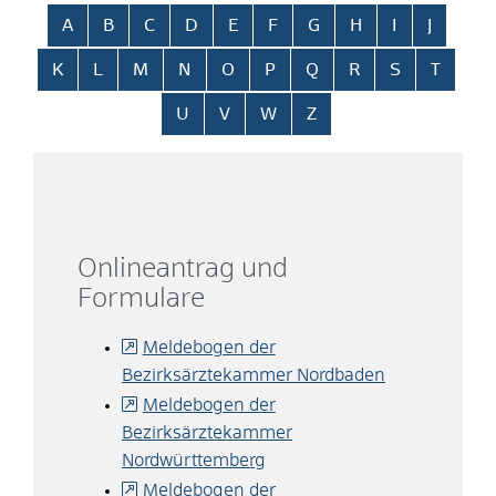
Alphabetisches Register überspringen
A
B
C
D
E
F
G
H
I
J
K
L
M
N
O
P
Q
R
S
T
U
V
W
Z
Onlineantrag und
Formulare
Meldebogen der
Bezirksärztekammer Nordbaden
Meldebogen der
Bezirksärztekammer
Nordwürttemberg
Meldebogen der