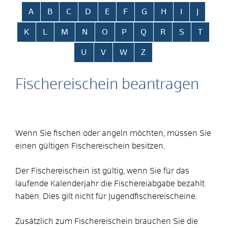
Alphabetisches Register überspringen
A
B
C
D
E
F
G
H
I
J
K
L
M
N
O
P
Q
R
S
T
U
V
W
Z
Fischereischein beantragen
Wenn Sie fischen oder angeln möchten, müssen Sie
einen gültigen Fischereischein besitzen.
Der Fischereischein ist gültig, wenn Sie für das
laufende Kalenderjahr die Fischereiabgabe bezahlt
haben. Dies gilt nicht für Jugendfischereischeine.
Zusätzlich zum Fischereischein brauchen Sie die