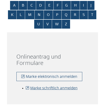
Alphabetisches Register überspringen
A
B
C
D
E
F
G
H
I
J
K
L
M
N
O
P
Q
R
S
T
U
V
W
Z
Onlineantrag und
Formulare
Marke elektronisch anmelden
Marke schriftlich anmelden