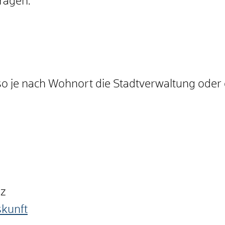
ragen.
so je nach Wohnort die Stadtverwaltung oder
nz
skunft