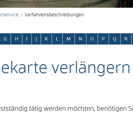
rservice
Verfahrensbeschreibungen
ringen
G
H
I
J
K
L
M
N
O
P
Q
R
ekarte verlängern
tständig tätig werden möchten, benötigen Si