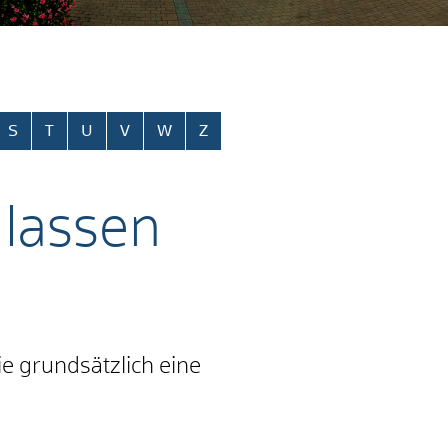
S
T
U
V
W
Z
 lassen
e grundsätzlich eine