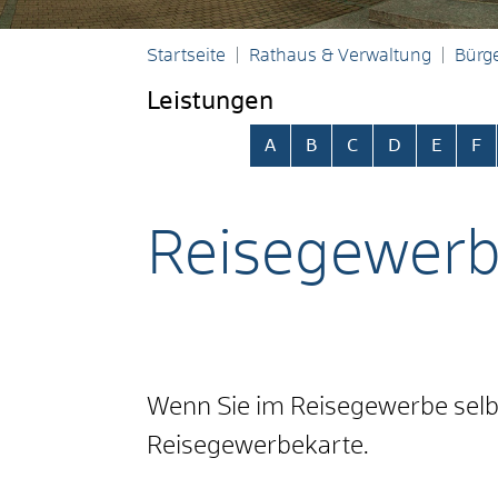
Startseite
Rathaus & Verwaltung
Bürge
Leistungen
Alphabetisches Register übersp
A
B
C
D
E
F
Reisegewerb
Wenn Sie im Reisegewerbe selbs
Reisegewerbekarte.