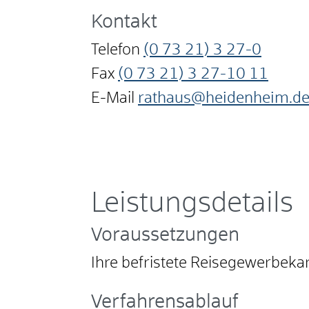
Kontakt
Telefon
(0
73
21) 3
27-0
Fax
(0
73
21) 3
27-10
11
E-Mail
rathaus@heidenheim.d
Leistungsdetails
Voraussetzungen
Ihre befristete Reisegewerbekart
Verfahrensablauf