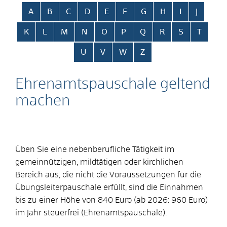
Alphabetisches Register überspringen
A
B
C
D
E
F
G
H
I
J
K
L
M
N
O
P
Q
R
S
T
U
V
W
Z
Ehrenamtspauschale geltend
machen
Üben Sie eine nebenberufliche Tätigkeit im
gemeinnützigen, mildtätigen oder kirchlichen
Bereich aus, die nicht die Voraussetzungen für die
Übungsleiterpauschale erfüllt, sind die Einnahmen
bis zu einer Höhe von 840 Euro (ab 2026: 960 Euro)
im Jahr steuerfrei (Ehrenamtspauschale).