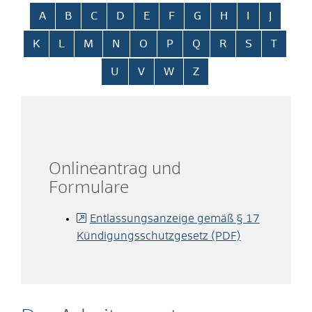
Alphabetisches Register überspringen
A
B
C
D
E
F
G
H
I
J
K
L
M
N
O
P
Q
R
S
T
U
V
W
Z
Onlineantrag und
Formulare
Entlassungsanzeige gemäß § 17
Kündigungsschutzgesetz (PDF)