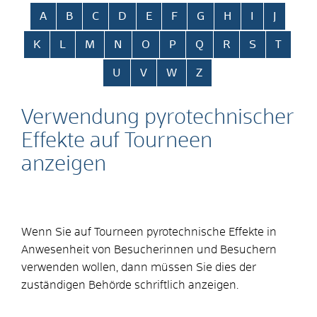
Alphabetisches Register überspringen
A
B
C
D
E
F
G
H
I
J
K
L
M
N
O
P
Q
R
S
T
U
V
W
Z
Verwendung pyrotechnischer
Effekte auf Tourneen
anzeigen
Wenn Sie auf Tourneen pyrotechnische Effekte in
Anwesenheit von Besucherinnen und Besuchern
verwenden wollen, dann müssen Sie dies der
zuständigen Behörde schriftlich anzeigen.