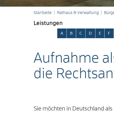
Startseite
Rathaus & Verwaltung
Bürge
Leistungen
Alphabetisches Register übersp
A
B
C
D
E
F
Aufnahme als
die Rechtsa
Sie möchten in Deutschland als