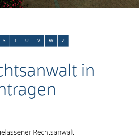
S
T
U
V
W
Z
htsanwalt in
ntragen
gelassener Rechtsanwalt