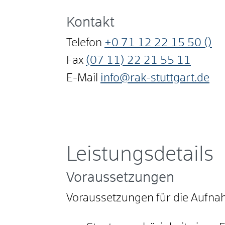
Kontakt
Telefon
+0
71
12
22
15
50 ()
Fax
(07
11) 22
21
55
11
E-Mail
info@rak-stuttgart.de
Leistungsdetails
Voraussetzungen
Voraussetzungen für die Aufna