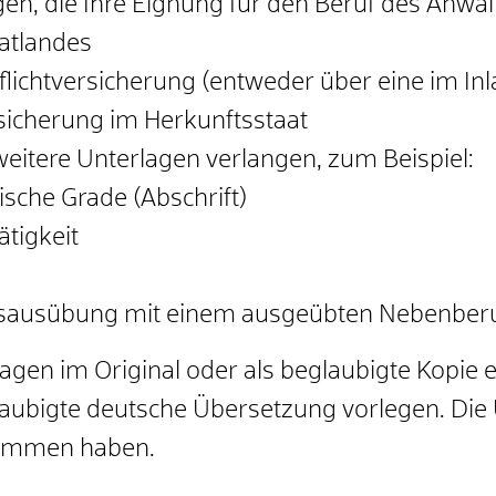
gen
, die Ihre Eignung für den Beruf des Anwalt
atlandes
flichtversicherung (entweder über eine im I
rsicherung im Herkunftsstaat
weitere Unterlagen verlangen, zum Beispiel:
che Grade (Abschrift)
ätigkeit
ufsausübung mit einem ausgeübten Nebenber
agen im Original oder als beglaubigte Kopie
laubigte deutsche Übersetzung vorlegen. Di
nommen haben.