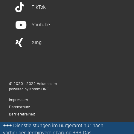
TikTok
Youtube
Xing
© 2020 - 2022
Heidenheim
p
owered by
Komm.ONE
Impressum
Datenschutz
Barrierefreiheit
Cookie Einstellungen
+++
Dienstleistungen im Bürgeramt nur nach
vorheriger Terminvereinbarung
+++ Das