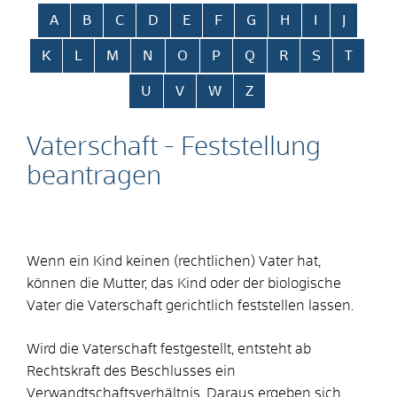
Alphabetisches Register überspringen
A
B
C
D
E
F
G
H
I
J
K
L
M
N
O
P
Q
R
S
T
U
V
W
Z
Vaterschaft - Feststellung
beantragen
Wenn ein Kind keinen (rechtlichen) Vater hat,
können die Mutter, das Kind oder der biologische
Vater die Vaterschaft gerichtlich feststellen lassen.
Wird die Vaterschaft festgestellt, entsteht ab
Rechtskraft des Beschlusses ein
Verwandtschaftsverhältnis. Daraus ergeben sich