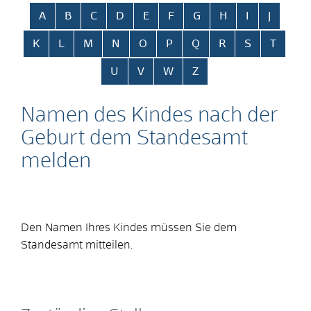
Alphabetisches Register überspringen
A
B
C
D
E
F
G
H
I
J
K
L
M
N
O
P
Q
R
S
T
U
V
W
Z
Namen des Kindes nach der
Geburt dem Standesamt
melden
Den Namen Ihres Kindes müssen Sie dem
Standesamt mitteilen.