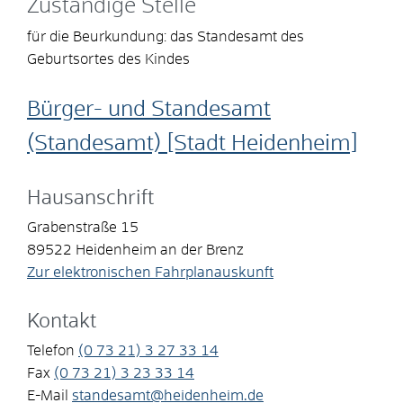
Zuständige Stelle
für die Beurkundung: das Standesamt des
Geburtsortes des Kindes
Bürger- und Standesamt
(Standesamt) [Stadt Heidenheim]
Hausanschrift
Grabenstraße 15
89522
Heidenheim an der Brenz
Zur elektronischen Fahrplanauskunft
Kontakt
Telefon
(0
73
21) 3
27
33
14
Fax
(0
73
21) 3
23
33
14
E-Mail
standesamt@heidenheim.de