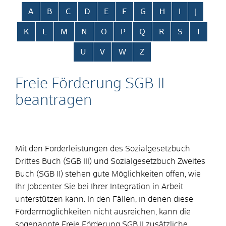
Alphabetisches Register überspringen
A
B
C
D
E
F
G
H
I
J
K
L
M
N
O
P
Q
R
S
T
U
V
W
Z
Freie Förderung SGB II
beantragen
Mit den Förderleistungen des Sozialgesetzbuch
Drittes Buch (SGB III) und Sozialgesetzbuch Zweites
Buch (SGB II) stehen gute Möglichkeiten offen, wie
Ihr Jobcenter Sie bei Ihrer Integration in Arbeit
unterstützen kann. In den Fällen, in denen diese
Fördermöglichkeiten nicht ausreichen, kann die
sogenannte Freie Förderung SGB II zusätzliche