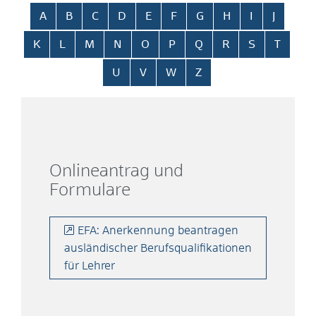
Alphabetisches Register überspringen
A
B
C
D
E
F
G
H
I
J
K
L
M
N
O
P
Q
R
S
T
U
V
W
Z
Onlineantrag und
Formulare
EFA: Anerkennung beantragen
ausländischer Berufsqualifikationen
für Lehrer