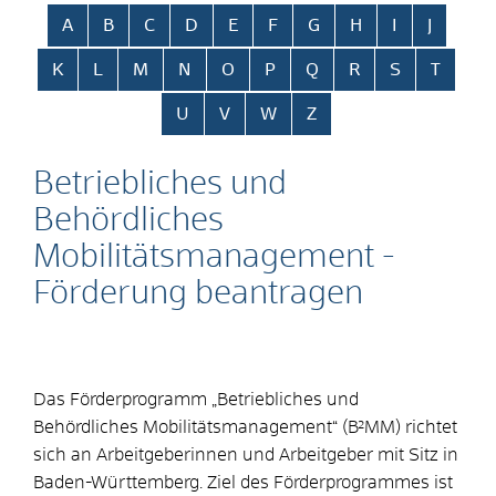
Alphabetisches Register überspringen
A
B
C
D
E
F
G
H
I
J
K
L
M
N
O
P
Q
R
S
T
U
V
W
Z
Betriebliches und
Behördliches
Mobilitätsmanagement -
Förderung beantragen
Das Förderprogramm „Betriebliches und
Behördliches Mobilitätsmanagement“ (B²MM) richtet
sich an Arbeitgeberinnen und Arbeitgeber mit Sitz in
Baden-Württemberg. Ziel des Förderprogrammes ist