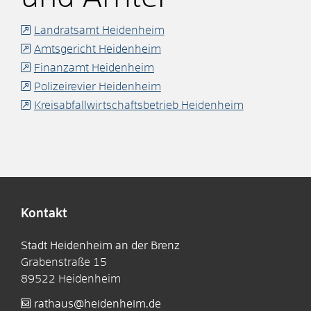
Landratsamt Heidenheim
Amtsgericht Heidenheim
Finanzamt Heidenheim
Polizeirevier Heidenheim
Kreisabfallwirtschaftsbetrieb Heidenheim
Kontakt
Stadt Heidenheim an der Brenz
Grabenstraße 15
89522
Heidenheim
rathaus@heidenheim.de