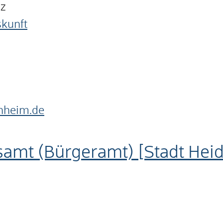
nz
skunft
nheim.de
samt (Bürgeramt) [Stadt Hei