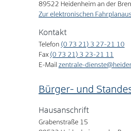
89522
Heidenheim an der Bre
Zur elektronischen Fahrplanau
Kontakt
Telefon
(0
73
21) 3
27-21
10
Fax
(0
73
21) 3
23-21
11
E-Mail
zentrale-dienste@heide
Bürger- und Stande
Hausanschrift
Grabenstraße 15