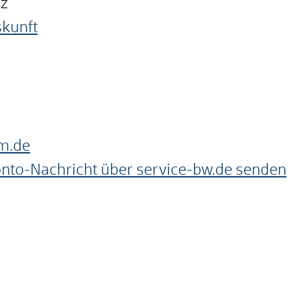
nz
skunft
m.de
onto-Nachricht über service-bw.de senden