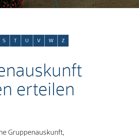
S
T
U
V
W
Z
penauskunft
n erteilen
ine Gruppenauskunft,