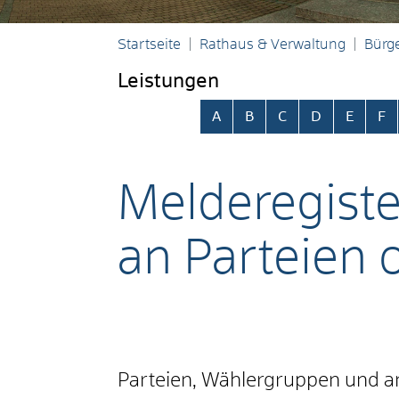
Startseite
Rathaus & Verwaltung
Bürge
Leistungen
Alphabetisches Register übersp
A
B
C
D
E
F
Melderegist
an Parteien 
Parteien, Wählergruppen und a