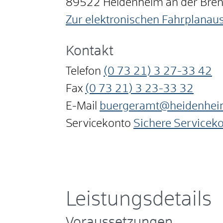
89522
Heidenheim an der Bre
Zur elektronischen Fahrplanau
Kontakt
Telefon
(0
73
21) 3
27-33
42
Fax
(0
73
21) 3
23-33
32
E-Mail
buergeramt@heidenhei
Servicekonto
Sichere Servicek
Leistungsdetails
Voraussetzungen