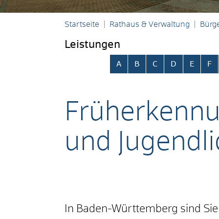
Startseite
Rathaus & Verwaltung
Bürge
Leistungen
Alphabetisches Register übersp
A
B
C
D
E
F
Früherkennu
und Jugendl
In Baden-Württemberg sind Sie a