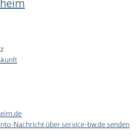
nheim
nz
skunft
heim.de
onto-Nachricht über service-bw.de senden