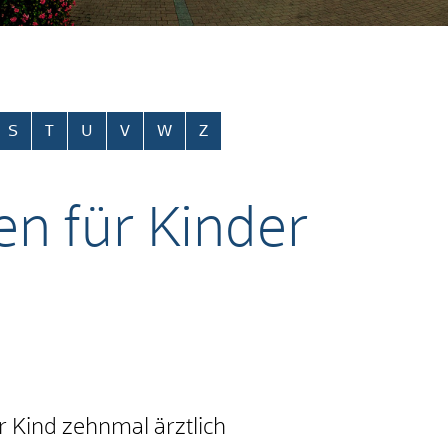
S
T
U
V
W
Z
n für Kinder
r Kind zehnmal ärztlich