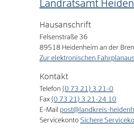
Landratsamt Heide
Hausanschrift
Felsenstraße 36
89518
Heidenheim an der Bre
Zur elektronischen Fahrplanau
Kontakt
Telefon
(0
73
21) 3
21-0
Fax
(0
73
21) 3
21-24
10
E-Mail
post@landkreis-heiden
Servicekonto
Sichere Servicek