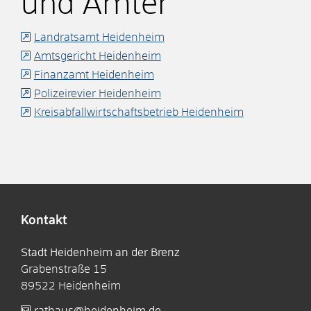
und Ämter
Landratsamt Heidenheim
Amtsgericht Heidenheim
Finanzamt Heidenheim
Polizeirevier Heidenheim
Kreisabfallwirtschaftsbetrieb Heidenheim
Kontakt
Stadt Heidenheim an der Brenz
Grabenstraße 15
89522
Heidenheim
rathaus@heidenheim.de