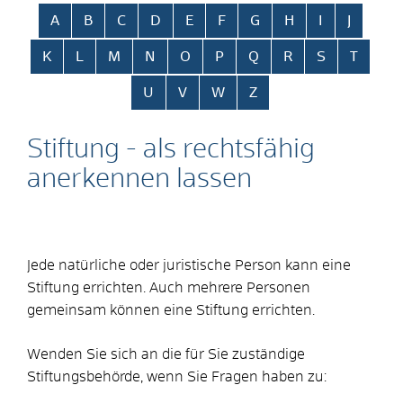
Alphabetisches Register überspringen
A
B
C
D
E
F
G
H
I
J
K
L
M
N
O
P
Q
R
S
T
U
V
W
Z
Stiftung - als rechtsfähig
anerkennen lassen
Jede natürliche oder juristische Person kann eine
Stiftung errichten.
Auch mehrere Personen
gemeinsam können eine Stiftung errichten.
Wenden Sie sich an die für Sie zuständige
Stiftungsbehörde, wenn Sie Fragen haben zu: