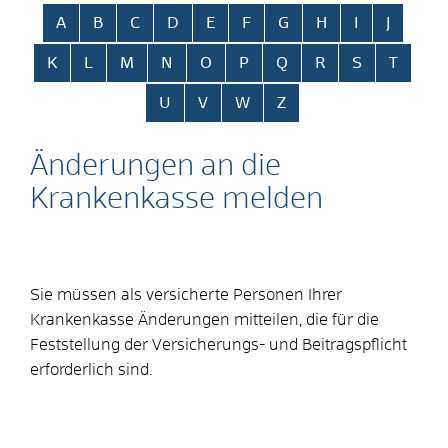
Alphabetisches Register überspringen
A
B
C
D
E
F
G
H
I
J
K
L
M
N
O
P
Q
R
S
T
U
V
W
Z
Änderungen an die
Krankenkasse melden
Sie müssen als versicherte Personen Ihrer
Krankenkasse Änderungen mitteilen, die für die
Feststellung der Versicherungs- und Beitragspflicht
erforderlich sind.