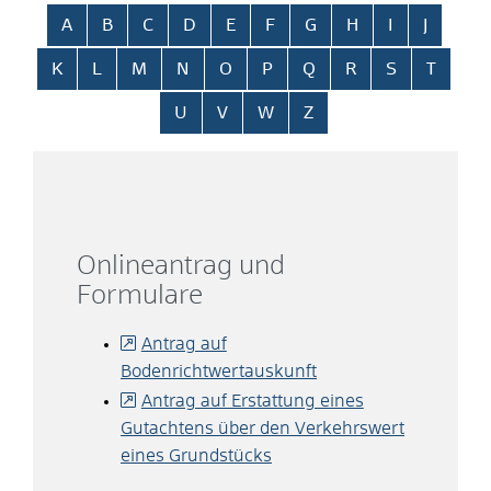
Alphabetisches Register überspringen
A
B
C
D
E
F
G
H
I
J
K
L
M
N
O
P
Q
R
S
T
U
V
W
Z
Onlineantrag und
Formulare
Antrag auf
Bodenrichtwertauskunft
Antrag auf Erstattung eines
Gutachtens über den Verkehrswert
eines Grundstücks