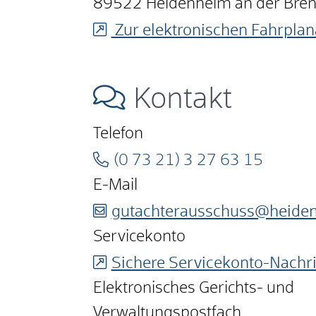
89522
Heidenheim an der Bre
Zur elektronischen Fahrplan
Kontakt
Telefon
(0
73
21) 3
27
63
15
E-Mail
gutachterausschuss@heide
Servicekonto
Sichere Servicekonto-Nachri
Elektronisches Gerichts- und
Verwaltungspostfach