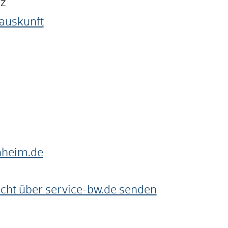
nz
auskunft
nheim.de
cht über service-bw.de senden