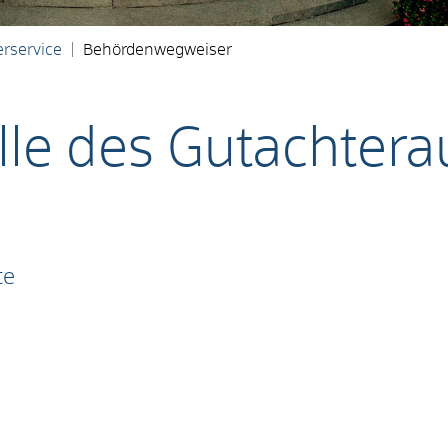
rservice
Behördenwegweiser
lle des Gutachter
te