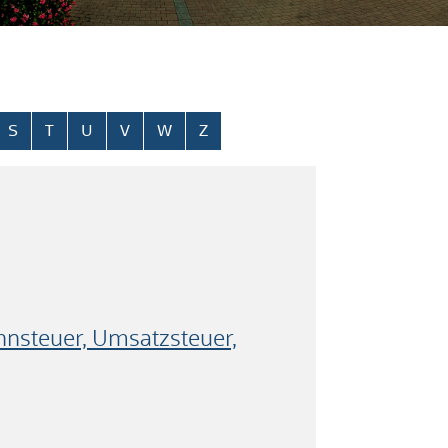
S
T
U
V
W
Z
nsteuer, Umsatzsteuer,