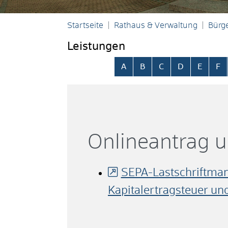
Startseite
Rathaus & Verwaltung
Bürge
Leistungen
Alphabetisches Register übersp
A
B
C
D
E
F
Onlineantrag 
SEPA-Lastschriftman
Kapitalertragsteuer u