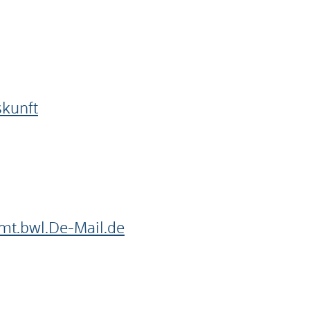
skunft
mt.bwl.De-Mail.de