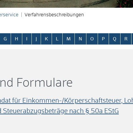
rservice
Verfahrensbeschreibungen
ringen
G
H
I
J
K
L
M
N
O
P
Q
R
und Formulare
dat für Einkommen-/Körperschaftsteuer, Loh
nd Steuerabzugsbeträge nach § 50a EStG