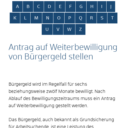
Alphabetisches Register überspringen
A
B
C
D
E
F
G
H
I
J
K
L
M
N
O
P
Q
R
S
T
U
V
W
Z
Antrag auf Weiterbewilligung
von Bürgergeld stellen
Bürgergeld wird im Regelfall für sechs
beziehungsweise zwölf Monate bewilligt. Nach
Ablauf des Bewilligungszeitraums muss ein Antrag
auf Weiterbewilligung gestellt werden.
Das Bürgergeld, auch bekannt als Grundsicherung
für Arbeitsuchende, ist eine Leistung des