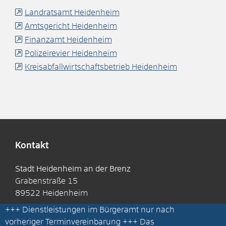
Landratsamt Heidenheim
Amtsgericht Heidenheim
Finanzamt Heidenheim
Polizeirevier Heidenheim
Kreisabfallwirtschaftsbetrieb Heidenheim
Kontakt
Stadt Heidenheim an der Brenz
Grabenstraße 15
89522
Heidenheim
+++
Dienstleistungen im Bürgeramt nur nach
rathaus@heidenheim.de
vorheriger Terminvereinbarung
+++ Das
(0
73
21) 3
27-0